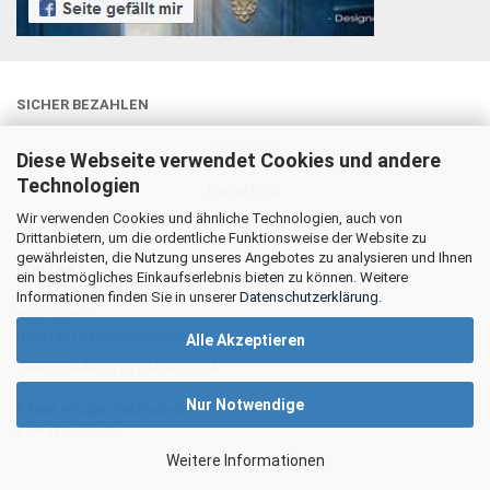
SICHER BEZAHLEN
Vorkasse
Diese Webseite verwendet Cookies und andere
Technologien
Barzahlung
Wir verwenden Cookies und ähnliche Technologien, auch von
Drittanbietern, um die ordentliche Funktionsweise der Website zu
gewährleisten, die Nutzung unseres Angebotes zu analysieren und Ihnen
KONTAKT
ein bestmögliches Einkaufserlebnis bieten zu können. Weitere
Wunderräume GmbH
Informationen finden Sie in unserer
Datenschutzerklärung
.
Neumarkt 11
D-09350 Lichtenstein/Sachsen
Alle Akzeptieren
Telefon: +49 (0) 37204/94 19 14
Nur Notwendige
E-Mail: info@schatzhalle.de
Kontaktformular
Weitere Informationen