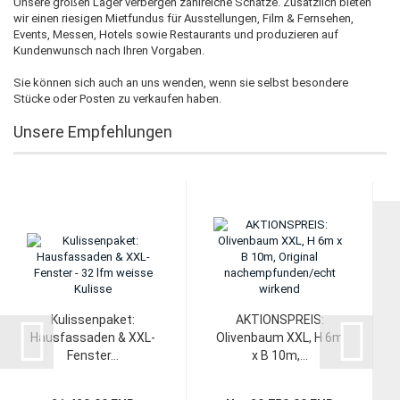
Unsere großen Lager verbergen zahlreiche Schätze. Zusätzlich bieten
wir einen riesigen Mietfundus für Ausstellungen, Film & Fernsehen,
Events, Messen, Hotels sowie Restaurants und produzieren auf
Kundenwunsch nach Ihren Vorgaben.
Sie können sich auch an uns wenden, wenn sie selbst besondere
Stücke oder Posten zu verkaufen haben.
Unsere Empfehlungen
MEHR ÜBER...
Kontakt
Zahlung & Versand
Kulissenpaket:
AKTIONSPREIS:
Mängelhaftungsrecht, AGB
Hausfassaden & XXL-
Olivenbaum XXL, H 6m
Fenster...
x B 10m,...
Impressum
Datenschutz