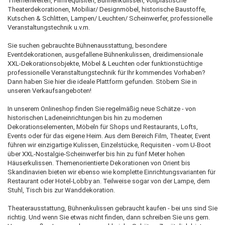
Themenwelten, Filmrequisiten, Bühnenkulissen, vollplastische
Theaterdekorationen, Mobiliar/ Designmöbel, historische Baustoffe,
Kutschen & Schlitten, Lampen/ Leuchten/ Scheinwerfer, professionelle
Veranstaltungstechnik u.v.m.
Sie suchen gebrauchte Bühnenausstattung, besondere
Eventdekorationen, ausgefallene Bühnenkulissen, dreidimensionale
XXL-Dekorationsobjekte, Möbel & Leuchten oder funktionstüchtige
professionelle Veranstaltungstechnik für Ihr kommendes Vorhaben?
Dann haben Sie hier die ideale Plattform gefunden. Stöbern Sie in
unseren Verkaufsangeboten!
In unserem Onlineshop finden Sie regelmäßig neue Schätze - von
historischen Ladeneinrichtungen bis hin zu modernen
Dekorationselementen, Möbeln für Shops und Restaurants, Lofts,
Events oder für das eigene Heim. Aus dem Bereich Film, Theater, Event
führen wir einzigartige Kulissen, Einzelstücke, Requisiten - vom U-Boot
über XXL-Nostalgie-Scheinwerfer bis hin zu fünf Meter hohen
Häuserkulissen. Themenorientierte Dekorationen von Orient bis
Skandinavien bieten wir ebenso wie komplette Einrichtungsvarianten für
Restaurant oder Hotel-Lobby an. Teilweise sogar von der Lampe, dem
Stuhl, Tisch bis zur Wanddekoration.
Theaterausstattung, Bühnenkulissen gebraucht kaufen - bei uns sind Sie
richtig. Und wenn Sie etwas nicht finden, dann schreiben Sie uns gern.